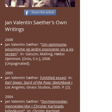
Share this article
Jan Valentin Saether's Own
Writings
2008
Jan Valentin Sæther: "
Om optimisme,
pessimisme og andre posisjoner vis a vis
verden
". In: Galuzin, Malling, Høibo:
Optimism
. [Oslo, S.n.], 2008.
[Unpaginated].
2005
Jan Valentin Sæther: [
Untitled essay
]. In:
Karl Gnass: Spirit of the Pose: Sketchbook I
.
Los Angeles, Gnass Studios, 2005. P. [2].
2004
Jan Valentin Sæther: "
Dyr/mennesker,
mennesker/dyr i Christer Karlstads
billedkunst
". In:
Christer Karlstad
,