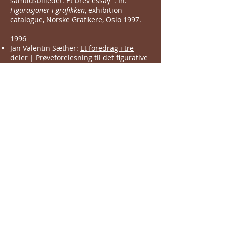
samtidsbilledet. Et brev essay
". In:
Figurasjoner i grafikken
, exhibition
catalogue, Norske Grafikere, Oslo 1997.
1996
Jan Valentin Sæther:
Et foredrag i tre
deler | Prøveforelesning til det figurative
professoratet ved Statens kunstakademi
,
spring 1996. [Unpublished].
1994
Jan Sæther: "
Statens Kunstakademi - elite
eller demokrati?
". In:
Aftenposten
,
morning edition, 25 October 1994.
1992
Jan Isak Sæther:
An Artist in Exile. The
Viloshin Letters
. Los Angeles, Bruchion
Press, 1992.
1991
Jan Isak Saether:
The Anti-Method.
Reflections on Creativity, Imagination and
Myth
. 1st ed. Bruchion Press, Los Angeles,