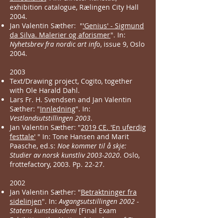
exhibition catalogue, Rælingen City Hall
2004.
Jan Valentin Sæther: "
'Genius' - Sigmund
da Silva. Malerier og aforismer
". In:
Nyhetsbrev fra nordic art info
, issue 9, Oslo
2004.
2003
Text/Drawing project, Cogito, together
with Ole Harald Dahl.
Lars Fr. H. Svendsen and Jan Valentin
Sæther: "
Innledning
". In:
Vestlandsutstillingen 2003
.
Jan Valentin Sæther: "
2019 CE. 'En uferdig
festtale'
" In: Tone Hansen and Marit
Paasche, ed.s:
Noe kommer til å skje:
Studier av norsk kunstliv
2003-2020
. Oslo,
frottefactory, 2003. Pp. 22-27.
2002
Jan Valentin Sæther: "
Betraktninger fra
sidelinjen
". In:
Avgangsutstillingen 2002 -
Statens kunstakademi
[Final Exam