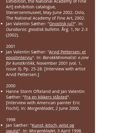
Exhibition, the National Academy of Fine
Art] exhibition catalogue,
Stenersenmuseet, May-June 2002. Oslo,
The National Academy of Fine Art, 2002.
Jan Valentin Sæther: "
Gnostisk jul?
". In:
Ouroboros: gnostisk bulletin
. Årg. 1, Nr 2-3
(2002).
2001
Jan Valentin Sæther: "
Arvid Pettersen: et
epostintervju
". In:
BarokkMinimalist: e-zine
for kunstkritikk
, November 2001 (vol. 1,
issue 3). Pp. 25-28. [Interview with artist
Arvid Pettersen.]
2000
Hanne Storm Ofteland and Jan Valentin
Sæther: "
Fra en kikkers ståsted
".
[Interview with American painter Eric
Fischl]. In:
Morgenbladet
, 2 June 2000.
1998
Jan Sæther: "
Kunst, kitsch, wilst og
swulst
". In:
Morgenbladet
, 3 April 1998.