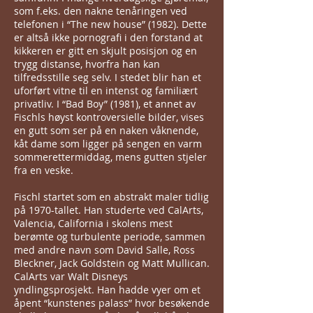
som f.eks. den nakne tenåringen ved
telefonen i “The new house” (1982). Dette
er altså ikke pornografi i den forstand at
kikkeren er gitt en skjult posisjon og en
trygg distanse, hvorfra han kan
tilfredsstille seg selv. I stedet blir han et
uforført vitne til en intenst og familiært
privatliv. I “Bad Boy” (1981), et annet av
Fischls høyst kontroversielle bilder, vises
en gutt som ser på en naken våknende,
kåt dame som ligger på sengen en varm
sommerettermiddag, mens gutten stjeler
fra en veske.
Fischl startet som en abstrakt maler tidlig
på 1970-tallet. Han studerte ved CalArts,
Valencia, California i skolens mest
berømte og turbulente periode, sammen
med andre navn som David Salle, Ross
Bleckner, Jack Goldstein og Matt Mullican.
CalArts var Walt Disneys
yndlingsprosjekt. Han hadde vyer om et
åpent “kunstenes palass” hvor besøkende