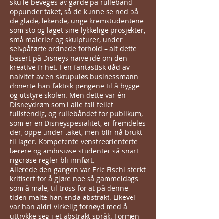
skulle beveges av gårde på rullebånd
oppunder taket, så de kunne se ned på
de glade, lekende, unge kremstudentene
som sto og laget sine lykkelige prosjekter,
små malerier og skulpturer, under
selvpåførte ordnede forhold – alt dette
basert på Disneys naive idé om den
kreative frihet. I en fantastisk dåd av
naivitet av en skrupuløs businessmann
donerte han faktisk pengene til å bygge
og utstyre skolen. Men dette var én
Disneydrøm som i alle fall feilet
fullstendig, og rullebåndet for publikum,
som er en Disneyspesialitet, er fremdeles
der, oppe under taket, men blir nå brukt
til lager. Kompetente venstreorienterte
lærere og ambisiøse studenter så snart
rigorøse regler bli innført.
Allerede den gangen var Eric Fischl sterkt
kritisert for å gjøre noe så gammeldags
som å male, til tross for at på denne
tiden malte han enda abstrakt. Likevel
var han aldri virkelig fornøyd med å
uttrykke seg i et abstrakt språk. Formen