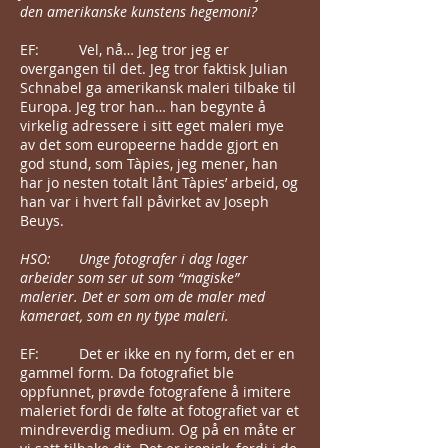
den amerikanske kunstens hegemoni?
EF: Vel, nå… Jeg tror jeg er
overgangen til det. Jeg tror faktisk Julian
Schnabel ga amerikansk maleri tilbake til
Europa. Jeg tror han… han begynte å
virkelig adressere i sitt eget maleri mye
av det som europeerne hadde gjort en
god stund, som Tàpies, jeg mener, han
har jo nesten totalt lånt Tàpies’ arbeid, og
han var i hvert fall påvirket av Joseph
Beuys.
HSO: Unge fotografer i dag lager
arbeider som ser ut som “magiske”
malerier. Det er som om de maler med
kameraet, som en ny type maleri.
EF: Det er ikke en ny form, det er en
gammel form. Da fotografiet ble
oppfunnet, prøvde fotografene å imitere
maleriet fordi de følte at fotografiet var et
mindreverdig medium. Og på en måte er