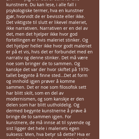
kunstnere. Du kan lese, i alle fall i
psykologiske termer, hva en kunstner
gjør, hvorvidt de er bevisste eller ikke.
Det viktigste til slutt er likevel maleriet,
ikke narrativen. Narrativen er en del av
det, men det hjelper ikke hvor god
fortellingen er hvis maleriet stinker. Og
det hjelper heller ikke hvor godt maleriet
er på et vis, hvis det er forbundet med en
narrativ og denne stinker. Det må være
noe som bringer de to sammen. Og
kanskje det var der hvor skiftet på 1970-
tallet begynte å finne sted…Det at form
og innhold igjen prøver å komme
sammen. Det er noe som filosofisk sett
har blitt skilt, som en del av
modernismen, og som kanskje er den
delen som har blitt uutholdelig. Og
dermed begynte kunstnerne å prøve å
bringe de to sammen igjen. For
kunstnere, de må innse at til syvende og
sist ligger det hele i maleriets egen
suksess: Men, hva betyr så dette? Hva er