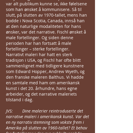
var alt publikum kunne se, ikke følelsene
som han ønsket å kommunisere. Så til
slutt, på slutten av 1970-tallet, mens han
bodde i Nova Scotia, Canada, innså han
at den naturlige modaliteten for hans
ønsker, var det narrative. Fischl ønsket å
male fortellinger. Og siden denne
perioden har han fortsatt å male
fortellinger – sterke fortellinger.
Narrativt maleri har hatt en sterk
tradisjon i USA, og Fischl har ofte blitt
sammenlignet med tidligere kunstnere
som Edward Hopper, Andrew Wyeth, og
den franske maleren Balthus. Vi hadde
en samtale med ham om amerikansk
kunst i det 20. århundre, hans egne
arbeider, og det narrative maleriets
tilstand i dag.
JVS: Dine malerier reintroduserte det
narrative maleri i amerikansk kunst. Var det
en ny narrativ stemning som vokste frem i
Amerika på slutten av 1960-tallet? Et behov