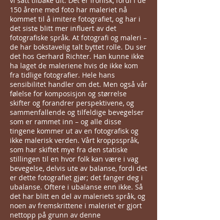
vi satt tilbake dit. Det er ironisk, fordi i de
150 årene med foto har maleriet nå
kommet til å imitere fotografiet, og har i
det siste blitt mer influert av det
fotografiske språk. At fotografi og maleri –
de har bokstavelig talt byttet rolle. Du ser
det hos Gerhard Richter. Han kunne ikke
ha laget de maleriene hvis de ikke kom
fra tidlige fotografier. Hele hans
sensibilitet handler om det. Men også vår
følelse for komposisjon og størrelse
skifter og forandrer perspektivene, og
sammenfallende og tilfeldige bevegelser
som er rammet inn – og alle disse
tingene kommer ut av en fotografisk og
ikke malerisk verden. Vårt kroppsspråk,
som har skiftet mye fra den statiske
stillingen til en hvor folk kan være i vag
bevegelse, delvis ute av balanse, fordi det
er dette fotografiet gjør; det fanger deg i
ubalanse. Oftere i ubalanse enn ikke. Så
det har blitt en del av maleriets språk, og
noen av fremskrittene i maleriet er gjort
nettopp på grunn av denne