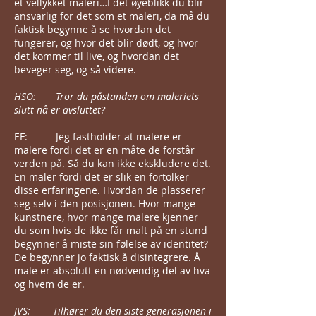
et vellykket maleri…I det øyeblikk du blir
ansvarlig for det som et maleri, da må du
faktisk begynne å se hvordan det
fungerer, og hvor det blir dødt, og hvor
det kommer til live, og hvordan det
beveger seg, og så videre.
HSO: Tror du påstanden om maleriets
slutt nå er avsluttet?
EF: Jeg fastholder at malere er
malere fordi det er en måte de forstår
verden på. Så du kan ikke ekskludere det.
En maler fordi det er slik en fortolker
disse erfaringene. Hvordan de plasserer
seg selv i den posisjonen. Hvor mange
kunstnere, hvor mange malere kjenner
du som hvis de ikke får malt på en stund
begynner å miste sin følelse av identitet?
De begynner jo faktisk å disintegrere. Å
male er absolutt en nødvendig del av hva
og hvem de er.
JVS: Tilhører du den siste generasjonen i