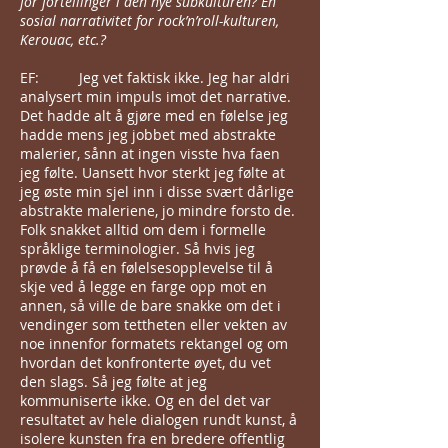
for fortellinger i den nye subkulturen? En
sosial narrativitet for rock’n’roll-kulturen,
Kerouac, etc.?
EF: Jeg vet faktisk ikke. Jeg har aldri
analysert min impuls imot det narrative.
Det hadde alt å gjøre med en følelse jeg
hadde mens jeg jobbet med abstrakte
malerier, sånn at ingen visste hva faen
jeg følte. Uansett hvor sterkt jeg følte at
jeg øste min sjel inn i disse svært dårlige
abstrakte maleriene, jo mindre forsto de.
Folk snakket alltid om dem i formelle
språklige terminologier. Så hvis jeg
prøvde å få en følelsesopplevelse til å
skje ved å legge en farge opp mot en
annen, så ville de bare snakke om det i
vendinger som tettheten eller vekten av
noe innenfor formatets rektangel og om
hvordan det konfronterte øyet, du vet
den slags. Så jeg følte at jeg
kommuniserte ikke. Og en del det var
resultatet av hele dialogen rundt kunst, å
isolere kunsten fra en bredere offentlig