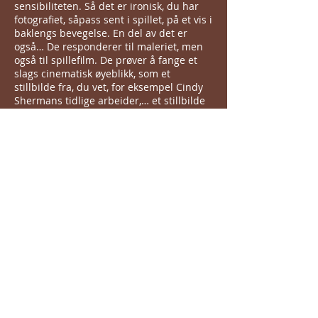
sensibiliteten. Så det er ironisk, du har
fotografiet, såpass sent i spillet, på et vis i
baklengs bevegelse. En del av det er
også… De responderer til maleriet, men
også til spillefilm. De prøver å fange et
slags cinematisk øyeblikk, som et
stillbilde fra, du vet, for eksempel Cindy
Shermans tidlige arbeider,… et stillbilde
fra en film som ennå ikke er laget. Det er
en fotograf, Gregory Crewdson, som på
sett og vis konstruerer scener
fotografisk… Men de ser ut som David
Lynch stillbilder.
HSO: Manipulere, forandre farger, sette
ting inn i fotografiet som ikke var der
opprinnelig – er det å male med kameraet
eller computeren?
EF: Ah, jeg skjønner. Ja, så la oss
snakke om hva forskjellen er mellom et
fotografi og et maleri. Det syns jeg er
veldig interessant. Begge kommer fra en
skapende handling i et konstruerende