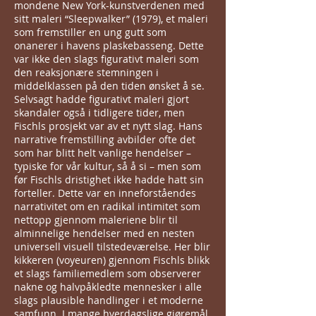
mondene New York-kunstverdenen med
sitt maleri “Sleepwalker” (1979), et maleri
som fremstiller en ung gutt som
onanerer i havens plaskebasseng. Dette
var ikke den slags figurativt maleri som
den reaksjonære stemningen i
middelklassen på den tiden ønsket å se.
Selvsagt hadde figurativt maleri gjort
skandaler også i tidligere tider, men
Fischls prosjekt var av et nytt slag. Hans
narrative fremstilling avbilder ofte det
som har blitt helt vanlige hendelser –
typiske for vår kultur, så å si – men som
før Fischls dristighet ikke hadde hatt sin
forteller. Dette var en inneforståendes
narrativitet om en radikal intimitet som
nettopp gjennom maleriene blir til
alminnelige hendelser med en nesten
universell visuell tilstedeværelse. Her blir
kikkeren (voyeuren) gjennom Fischls blikk
et slags familiemedlem som observerer
nakne og halvpåkledte mennesker i alle
slags plausible handlinger i et moderne
samfunn. I mange hverdagslige gjøremål,