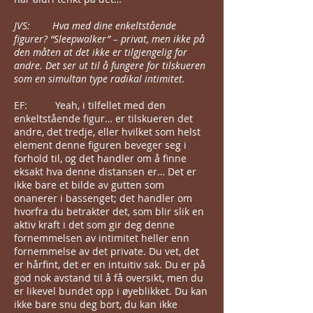
JVS: Hva med dine enkeltstående
figurer? “Sleepwalker” – privat, men ikke på
den måten at det ikke er tilgjengelig for
andre. Det ser ut til å fungere for tilskueren
som en simultan type radikal intimitet.
EF: Yeah, i tilfellet med den
enkeltstående figur… er tilskueren det
andre, det tredje, eller hvilket som helst
element denne figuren beveger seg i
forhold til, og det handler om å finne
eksakt hva denne distansen er… Det er
ikke bare et bilde av gutten som
onanerer i bassenget; det handler om
hvorfra du betrakter det, som blir slik en
aktiv kraft i det som gir deg denne
fornemmelsen av intimitet heller enn
fornemmelse av det private. Du vet, det
er hårfint, det er en intuitiv sak. Du er på
god nok avstand til å få oversikt, men du
er likevel bundet opp i øyeblikket. Du kan
ikke bare snu deg bort, du kan ikke