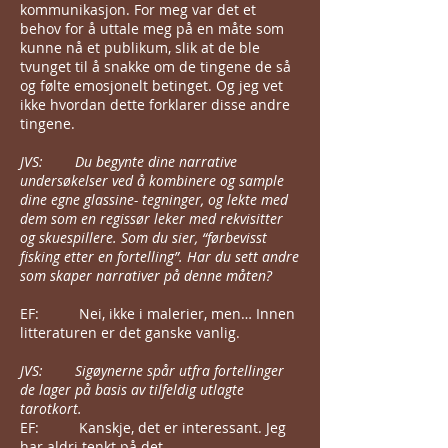
kommunikasjon. For meg var det et
behov for å uttale meg på en måte som
kunne nå et publikum, slik at de ble
tvunget til å snakke om de tingene de så
og følte emosjonelt betinget. Og jeg vet
ikke hvordan dette forklarer disse andre
tingene.
JVS: Du begynte dine narrative
undersøkelser ved å kombinere og sample
dine egne glassine- tegninger, og lekte med
dem som en regissør leker med rekvisitter
og skuespillere. Som du sier, “førbevisst
fisking etter en fortelling”. Har du sett andre
som skaper narrativer på denne måten?
EF: Nei, ikke i malerier, men… Innen
litteraturen er det ganske vanlig.
JVS: Sigøynerne spår utfra fortellinger
de lager på basis av tilfeldig utlagte
tarotkort.
EF: Kanskje, det er interessant. Jeg
har aldri tenkt på det…