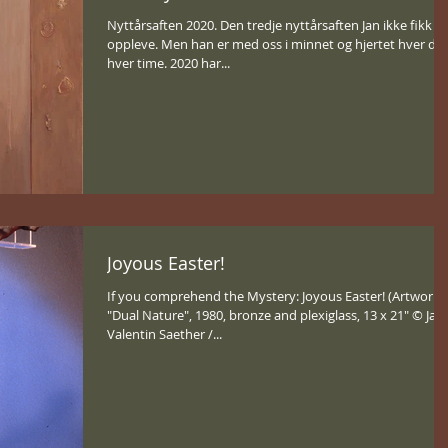
Nyttårsaften 2020. Den tredje nyttårsaften Jan ikke fikk
oppleve. Men han er med oss i minnet og hjertet hver dag
hver time. 2020 har...
Joyous Easter!
If you comprehend the Mystery: Joyous Easter! (Artwork:
"Dual Nature", 1980, bronze and plexiglass, 13 x 21" © Jan
Valentin Saether /...