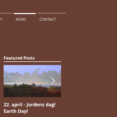
HY
NEWS
CONTACT
Featured Posts
et
22. april - Jordens dag!
Jan Valentin Sæthers
Earth Day!
magiske realisme