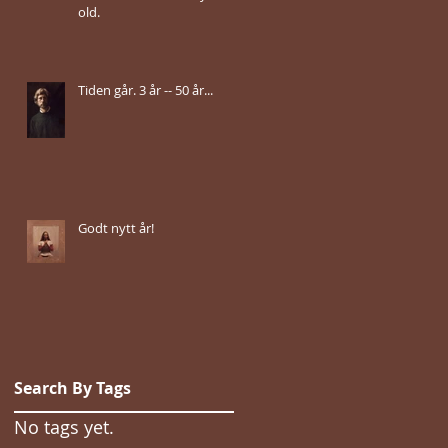
old.
Tiden går. 3 år -- 50 år...
Godt nytt år!
Search By Tags
No tags yet.