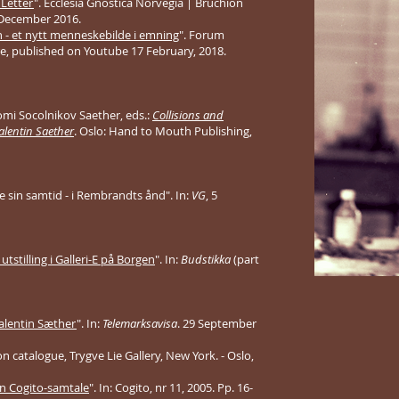
 Letter
". Ecclesia Gnostica Norvegia | Bruchion
 December 2016.
 et nytt menneskebilde i emning
". Forum
re, published on Youtube 17 February, 2018.
mi Socolnikov Saether, eds.:
Collisions and
Valentin Saether
. Oslo: Hand to Mouth Publishing,
 sin samtid - i Rembrandts ånd". In:
VG
, 5
utstilling i Galleri-E på Borgen
". In:
Budstikka
(part
Valentin Sæther
". In:
Telemarksavisa
. 29 September
ion catalogue, Trygve Lie Gallery, New York. - Oslo,
En Cogito-samtale
". In: Cogito, nr 11, 2005. Pp. 16-