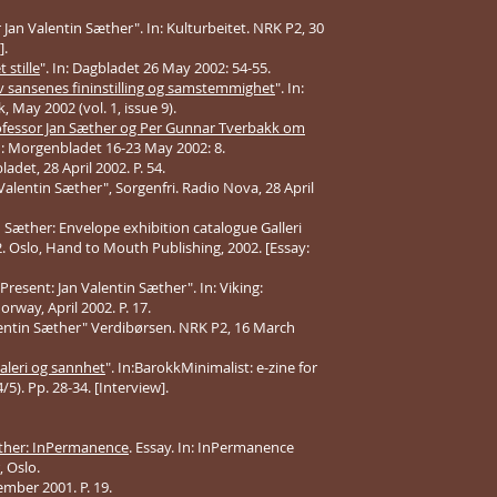
an Valentin Sæther". In: Kulturbeitet. NRK P2, 30
].
 stille
". In: Dagbladet 26 May 2002: 54-55.
 sansenes fininstilling og samstemmighet
". In:
, May 2002 (vol. 1, issue 9).
rofessor Jan Sæther og Per Gunnar Tverbakk om
In: Morgenbladet 16-23 May 2002: 8.
adet, 28 April 2002. P. 54.
alentin Sæther", Sorgenfri. Radio Nova, 28 April
 Sæther: Envelope exhibition catalogue Galleri
. Oslo, Hand to Mouth Publishing, 2002. [Essay:
resent: Jan Valentin Sæther". In: Viking:
way, April 2002. P. 17.
lentin Sæther" Verdibørsen. NRK P2, 16 March
leri og sannhet
". In:BarokkMinimalist: e-zine for
/5). Pp. 28-34. [Interview].
æther: InPermanence
. Essay. In: InPermanence
, Oslo.
ember 2001. P. 19.