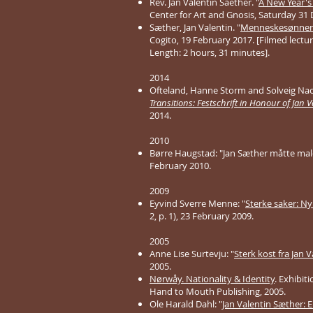
Rev. Jan Valentin Saether. "
A New Year's
Center for Art and Gnosis, Saturday 31
Sæther, Jan Valentin. "
Menneskesønnen -
Cogito, 19 February 2017. [Filmed lectu
Length: 2 hours, 31 minutes].
2014
Ofteland, Hanne Storm and Solveig Nao
Transitions: Festschrift in Honour of Jan 
2014.
2010
Børre Haugstad: "Jan Sæther måtte male
February 2010.
2009
Eyvind Sverre Menne: "
Sterke saker: Ny 
2, p. 1), 23 February 2009.
2005
Anne Lise Surtevju: "
Sterk kost fra Jan 
2005.
Nørwåy. Nationality & Identity
. Exhibit
Hand to Mouth Publishing, 2005.
Ole Harald Dahl: "
Jan Valentin Sæther: 