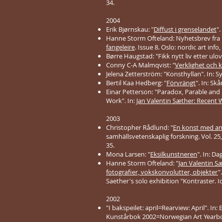
34.
2004
Erik Bjørnskau: "
Diffust i grenselandet
"
Hanne Storm Ofteland: Nyhetsbrev fra n
fangeleire
. Issue 8. Oslo: nordic art info
Børre Haugstad: "Fikk nytt liv etter ulovl
Conny C-A Malmqvist: "
Verklighet och k
Jelena Zetterström: "Konsthyllan". In: 
Bertil Kaa Hedberg: "
Förvrängt
". In: Sk
Einar Petterson: "Paradox, Parable and 
Work". In:
Jan Valentin Sæther: Recent
2003
Christopher Rådlund: "
En konst med an
samhällsvetenskaplig forskning. Vol. 25,
35.
Mona Larsen: "
Eksilkunstneren
". In: D
Hanne Storm Ofteland: "
Jan Valentin Sæ
fotografier, vokskonvolutter, objekter
"
Saether's solo exhibition "Kontraster. I
2002
"I bakspeilet: april=Rearview: April". In: E
Kunstårbok 2002=Norwegian Art Yearbook