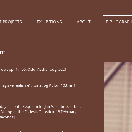
T PROJECTS
EXHIBITIONS
ABOUT
BIBLIOGRAP
nt
bilder, pp. 47–56. Oslo: Aschehoug, 2021.
 magiske realisme
”. Kunst og Kultur 103, nr 1
nday in Lent - Requiem for Jan Valentin Saether
.
Bishop of the Ecclesia Gnostica. 18 February
seconds].