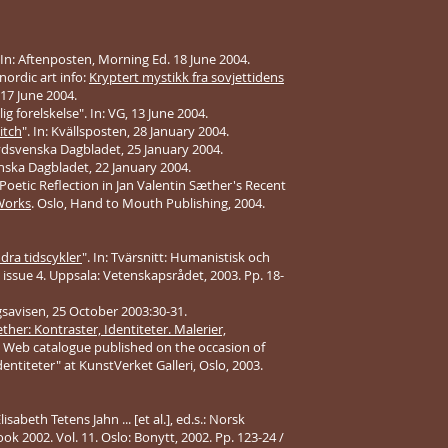
. In: Aftenposten, Morning Ed. 18 June 2004.
ordic art info:
Kryptert mystikk fra sovjettidens
, 17 June 2004.
ig forelskelse". In: VG, 13 June 2004.
itch
". In: Kvällsposten, 28 January 2004.
Sydsvenska Dagbladet, 25 January 2004.
ånska Dagbladet, 22 January 2004.
Poetic Reflection in Jan Valentin Sæther's Recent
 Works
. Oslo, Hand to Mouth Publishing, 2004.
dra tidscykler
". In: Tvärsnitt: Humanistisk och
 issue 4. Uppsala: Vetenskapsrådet, 2003. Pp. 18-
agsavisen, 25 October 2003:30-31.
ther: Kontraster, Identiteter. Malerier,
. Web catalogue published on the occasion of
dentiteter" at KunstVerket Galleri, Oslo, 2003.
lisabeth Tetens Jahn ... [et al.], ed.s.: Norsk
 2002. Vol. 11. Oslo: Bonytt, 2002. Pp. 123-24 /