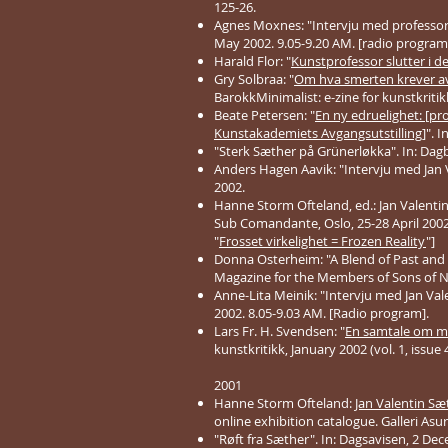
125-26.
Agnes Moxnes: "Intervju med professor J
May 2002. 9.05-9.20 AM. [radio program
Harald Flor: "
Kunstprofessor slutter i det
Gry Solbraa: "
Om hva smerten krever av
BarokkMinimalist: e-zine for kunstkritikk
Beate Petersen: "
En ny edruelighet: [p
Kunstakademiets Avgangsutstilling]
". 
"Sterk Sæther på Grünerløkka". In: Dagbl
Anders Hagen Aavik: "Intervju med Jan V
2002.
Hanne Storm Ofteland, ed.: Jan Valentin
Sub Comandante, Oslo, 25-28 April 2002
"
Frosset virkelighet = Frozen Reality
"]
Donna Osterheim: "A Blend of Past and P
Magazine for the Members of Sons of Nor
Anne-Lita Meinik: "Intervju med Jan Va
2002. 8.05-9.03 AM. [Radio program].
Lars Fr. H. Svendsen: "
En samtale om ma
kunstkritikk, January 2002 (vol. 1, issue 4
2001
Hanne Storm Ofteland:
Jan Valentin S
online exhibition catalogue. Galleri Asur
"Røft fra Sæther". In: Dagsavisen, 2 Dec