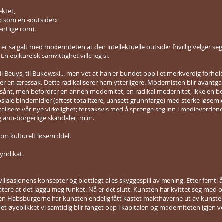
ektet,
pp som en «outsider»
entlige rom).
er så galt med moderniteten at den intellektuelle outsider frivillig velger se
n epikureisk samvittighet ville jeg si.
 til Beuys, til Bukowski... men vet at han er bundet opp i et merkverdig forhold
, det er en æressak. Dette radikaliserer ham ytterligere. Modernisten blir ava
 noe sånt, men befordrer en annen modernitet, en radikal modernitet, ikke e
siale bindemidler (oftest totalitære, uansett grunnfarge) med sterke løsemid
lisere vår nye virkelighet; forsøksvis med å sprenge seg inn i medieverd
g anti-borgerlige skandaler, m.m.
m kulturelt løsemiddel.
yndikat.
sivilisasjonens konsepter og blottlagt alles skyggespill av mening. Etter femt
atere at det jaggu meg funket. Nå er det slutt. Kunsten har kvittet seg med
den Habsburgerne har kunsten endelig fått kastet makthaverne ut av kunste
det øyeblikket vi samtidig blir fanget opp i kapitalen og moderniteten igje