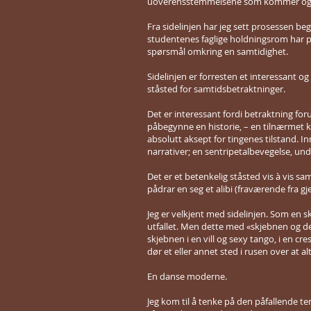
uoverensstemmelsene som kommer og gå
Fra sidelinjen har jeg sett prosessen be
studentenes faglige holdningsrom har pr
spørsmål omkring en samtidighet.
Sidelinjen er forresten et interessant og 
ståsted for samtidsbetraktninger.
Det er interessant fordi betraktning forut
påbegynne en historie, – en tilnærmet k
absolutt aksept for tingenes tilstand.
narrativer; en sentripetalbevegelse, und
Det er et betenkelig ståsted vis à vis
pådrar en seg et alibi (fraværende fra gj
Jeg er velkjent med sidelinjen. Som en skje
utfallet. Men dette med «skjebnen og de
skjebnen i en vill og sexy tango, i en cr
dør et eller annet sted i rusen over at alt
En danse moderne.
Jeg kom til å tenke på den påfallende t