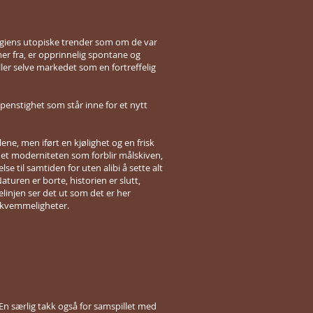
logiens utopiske trender som om de var
er fra, er opprinnelig spontane og
ller selve markedet som en fortreffelig
spenstighet som står inne for et nytt
ene, men iført en kjølighet og en frisk
det moderniteten som forblir målskiven,
e til samtiden for uten alibi å sette alt
aturen er borte, historien er slutt,
linjen ser det ut som det er her
ekvemmeligheter.
En særlig takk også for samspillet med