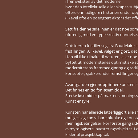
i fremveksten av det moderne,
hvor den intellektuelle eller skaper-subj
oftere enn tidligere i historien ender o
(likevel ofte en poengtert aktør i det off
Sett fra denne sidelinjen er det noe som 
uforenlig med en type kreativ dannelse. E
Outsideren fristiller seg, fra Baudelaire,
fristillingen. Allikevel, valget er gjort
Han vil ikke tilbake til naturen, eller
byttet ut modernistenes optimistiske so
modernitetens fremmedgjøring og radika
konsepter, sjokkerende fremstillinger o
Avantgarden gjennoppfinner kunsten so
Det finnes en tid for løsemiddel.
Sterke løsemidler på maktens meningss
Kunst er syre.
Kunsten har allerede latterliggjort alle 
mulige slag kan vi bare blunke og konst
meningsbetingelser. For første gang si
avmytologisere investeringsobjektet. I 
kilder til prosjektkapital.