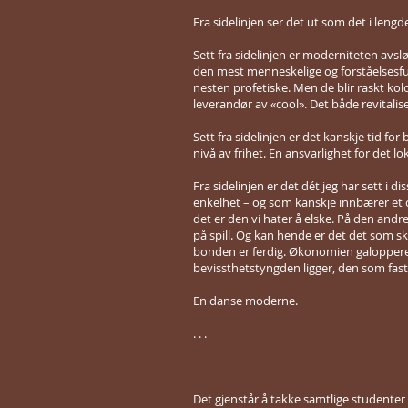
Fra sidelinjen ser det ut som det i leng
Sett fra sidelinjen er moderniteten avs
den mest menneskelige og forståelsesful
nesten profetiske. Men de blir raskt kol
leverandør av «cool». Det både revitalis
Sett fra sidelinjen er det kanskje tid fo
nivå av frihet. En ansvarlighet for det lo
Fra sidelinjen er det dét jeg har sett i
enkelhet – og som kanskje innbærer et 
det er den vi hater å elske. På den andre
på spill. Og kan hende er det det som ska
bonden er ferdig. Økonomien galopperer 
bevissthetstyngden ligger, den som fa
En danse moderne.
. . .
Det gjenstår å takke samtlige studenter