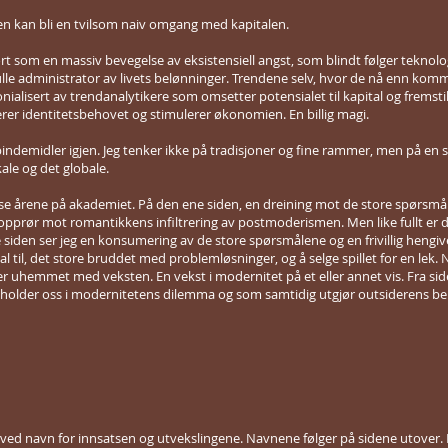
den kan bli en tvilsom naiv omgang med kapitalen.
lørt som en massiv bevegelse av eksistensiell angst, som blindt følger tekno
le administrator av livets belønninger. Trendene selv, hvor de nå enn komm
onialisert av trendanalytikere som omsetter potensialet til kapital og fremsti
erer identitetsbehovet og stimulerer økonomien. En billig magi.
r bindemidler igjen. Jeg tenker ikke på tradisjoner og fine rammer, men på en 
kale og det globale.
 disse årene på akademiet. På den ene siden, en dreining mot de store spørsmål
opprør mot romantikkens infiltrering av postmoderismen. Men like fullt er 
 siden ser jeg en konsumering av de store spørsmålene og en frivillig hengivels
l til, det store bruddet med problemløsninger, og å selge spillet for en lek. N
uhemmet med veksten. En vekst i modernitet på et eller annet vis. Fra side
stholder oss i modernitetens dilemma og som samtidig utgjør outsiderens b
 ved navn for innsatsen og utvekslingene. Navnene følger på sidene utover. 