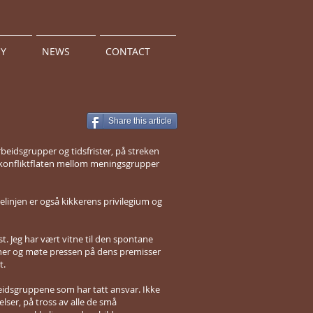
HY
NEWS
CONTACT
Share this article
beidsgrupper og tidsfrister, på streken
 konfliktflaten mellom meningsgrupper
delinjen er også kikkerens privilegium og
t. Jeg har vært vitne til den spontane
joner og møte pressen på dens premisser
t.
beidsgruppene som har tatt ansvar. Ikke
lser, på tross av alle de små