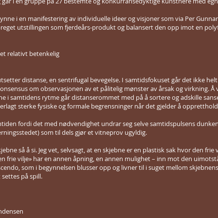
r i en gruppe på 27 bestemte og konkurransedyktige kunstnere med egne 
gynne i en manifestering av individuelle ideer og visjoner som via Per Gunn
eget utstillingen som fjerdeårs-produkt og balansert den opp imot en polyf
et relativt betenkelig
setter distanse, en sentrifugal bevegelse. I samtidsfokuset går det ikke helt an
onsensus om observasjonen av et pålitelig mønster av årsak og virkning. Å 
 Inne i samtidens rytme går distanserommet med på å sortere og adskille sa
erlagt sterke fysiske og formale begrensninger når det gjelder å oppretthold
 samtiden fordi det med nødvendighet undrar seg selve samtidspulsens dunke
erningsstedet) som til dels gjør et vitneprov ugyldig.
bne så å si. Jeg vet, selvsagt, at en skjebne er en plastisk sak hvor den frie vi
n frie vilje» har en annen åpning, en annen mulighet – inn mot den uimotståe
escendo, som i begynnelsen blusser opp og livner til i suget mellom skjebnens k
 settes på spill.
endensen