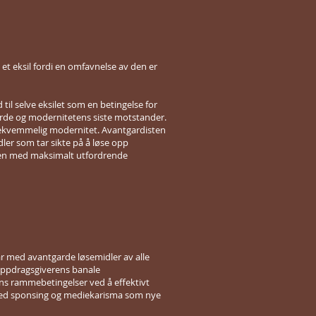
g et eksil fordi en omfavnelse av den er
 til selve eksilet som en betingelse for
ntgarde og modernitetens siste motstander.
n bekvemmelig modernitet. Avantgardisten
ler som tar sikte på å løse opp
enen med maksimalt utfordrende
i år med avantgarde løsemidler av alle
 oppdragsgiverens banale
ns rammebetingelser ved å effektivt
n ved sponsing og mediekarisma som nye