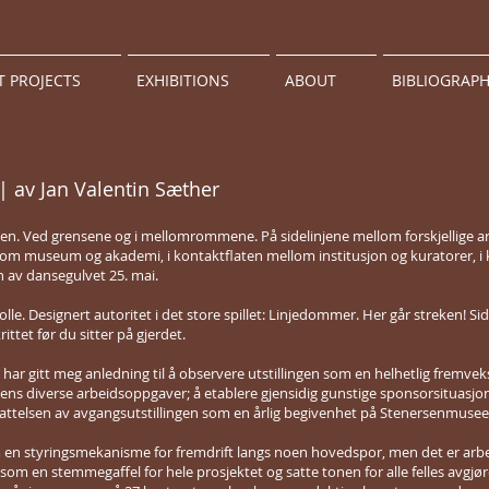
T PROJECTS
EXHIBITIONS
ABOUT
BIBLIOGRAP
 | av Jan Valentin Sæther
jen. Ved grensene og i mellomrommene. På sidelinjene mellom forskjellige ar
om museum og akademi, i kontaktflaten mellom institusjon og kuratorer, i
en av dansegulvet 25. mai.
lle. Designert autoritet i det store spillet: Linjedommer. Her går streken! Si
ittet før du sitter på gjerdet.
 har gitt meg anledning til å observere utstillingen som en helhetlig fremveks
ingens diverse arbeidsoppgaver; å etablere gjensidig gunstige sponsorsituas
ppfattelsen av avgangsutstillingen som en årlig begivenhet på Stenersenmusee
som en styringsmekanisme for fremdrift langs noen hovedspor, men det er ar
m en stemmegaffel for hele prosjektet og satte tonen for alle felles avgjøre