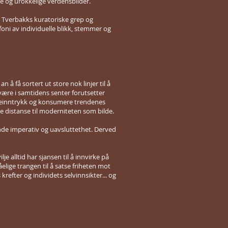
og urokkelige verdensbilder.
ar Tverbakks kuratoriske grep og
oni av individuelle blikk, stemmer og
 å få sortert ut store nok linjer til å
være i samtidens senter forutsetter
nseinntrykk og konsumere trendenes
e distanse til moderniteten som bilde.
nde imperativ og uavsluttethet. Derved
lje alltid har sjansen til å innvirke på
lige trangen til å satse friheten mot
refter og individets selvinnsikter... og