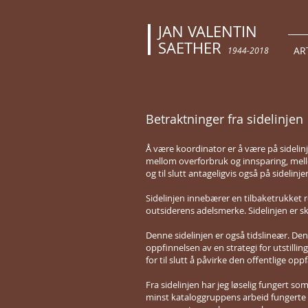
JAN VALENTIN
SAETHER
AR
1944-2018
Betraktninger fra sidelinjen
Å være koordinator er å være på sidelin
mellom overforbruk og innsparing, mell
og til slutt antageligvis også på sidelinj
Sidelinjen innebærer en tilbaketrukket ro
outsiderens adelsmerke. Sidelinjen er skr
Denne sidelinjen er også tidslineær. Den
oppfinnelsen av en strategi for utstill
for til slutt å påvirke den offentlige o
Fra sidelinjen har jeg løselig fungert 
minst kataloggruppens arbeid fungerte so