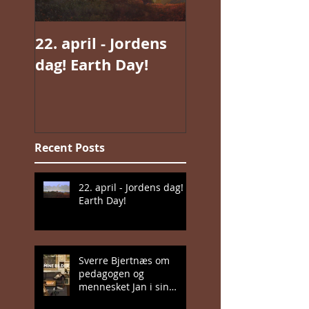
22. april - Jordens
Jan Valentin
dag! Earth Day!
Sæthers magisk
realisme
Recent Posts
22. april - Jordens dag!
Earth Day!
Sverre Bjertnæs om
pedagogen og
mennesket Jan i sin
nyeste bok