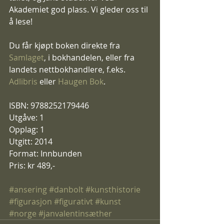
Akademiet god plass. Vi gleder oss til 
å lese! 
Du får kjøpt boken direkte fra 
Samlaget
, i bokhandelen, eller fra 
landets nettbokhandlere, f.eks. 
Adlibris
 eller 
Haugen Bok
. 
ISBN: 9788252179446 
Utgåve: 1 
Opplag: 1 
Utgitt: 2014 
Format: Innbunden 
Pris: kr 489,- 
#ansering
#danbolt
#kunsthistorie
#figurasjon
#figurativt
#kunst
#norge
#janvalentinsæther